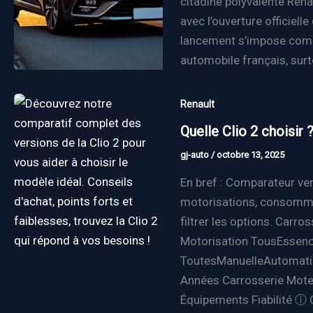
citadine polyvalente Rena
avec l’ouverture officiel
lancement s’impose com
automobile français, surt
Renault
Quelle Clio 2 choisir
gj-auto
/
octobre 13, 2025
En bref : Comparateur ve
motorisations, consommat
filtrer les options. Carr
Motorisation TousEssenc
ToutesManuelleAutomatiq
Années Carrosserie Mote
Équipements Fiabilité ⓘ C