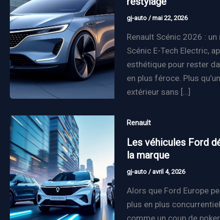
restylage
gj-auto
/
mai 22, 2026
Renault Scénic 2026 : un
Scénic E-Tech Electric, a
esthétique pour rester da
en plus féroce. Plus qu’un
extérieur sans […]
Renault
Les véhicules Ford dé
la marque
gj-auto
/
avril 4, 2026
Alors que Ford Europe pe
plus en plus concurrentiel
comme un coup de poker n