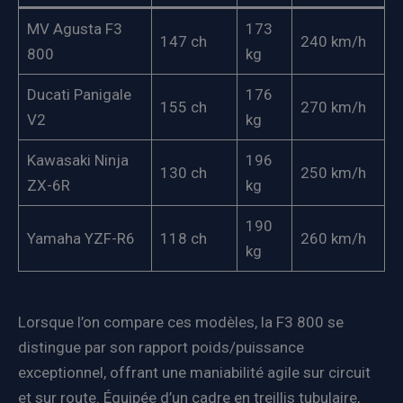
MV Agusta F3
173
147 ch
240 km/h
800
kg
Ducati Panigale
176
155 ch
270 km/h
V2
kg
Kawasaki Ninja
196
130 ch
250 km/h
ZX-6R
kg
190
Yamaha YZF-R6
118 ch
260 km/h
kg
Lorsque l’on compare ces modèles, la F3 800 se
distingue par son rapport poids/puissance
exceptionnel, offrant une maniabilité agile sur circuit
et sur route. Équipée d’un cadre en treillis tubulaire,