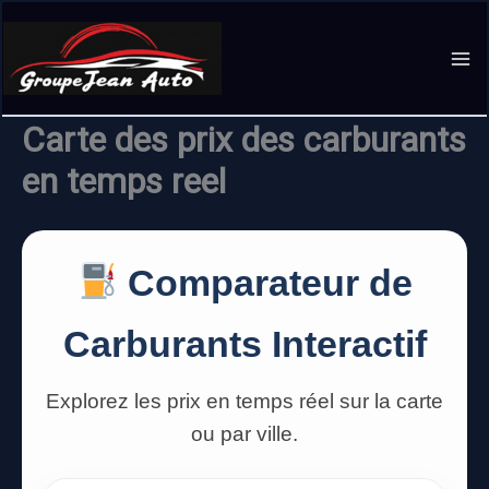
Aller
au
contenu
Carte des prix des carburants
en temps reel
Comparateur de
Carburants Interactif
Explorez les prix en temps réel sur la carte
ou par ville.