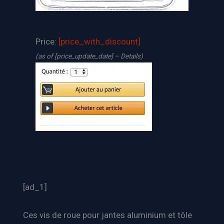
Price:
[price_with_discount]
(as of [price_update_date] –
Details
)
[ad_1]
Ces vis de roue pour jantes aluminium et tôle