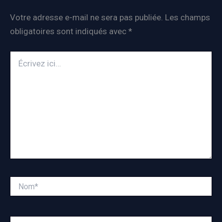
Votre adresse e-mail ne sera pas publiée.
Les champs
obligatoires sont indiqués avec
*
Écrivez
ici…
Nom*
E-