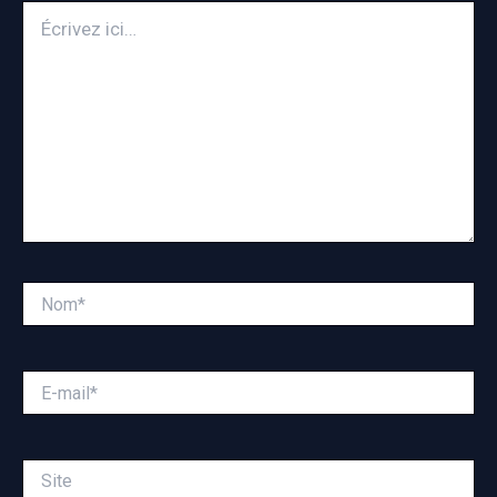
Écrivez
ici…
Nom*
E-
mail*
Site