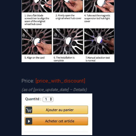
Price:
[price_with_discount]
(as of [price_update_date] –
Details
)