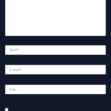
Nom*
E-
mail*
Site
Enregistrer mon nom, mon e-mail et mon site dans le