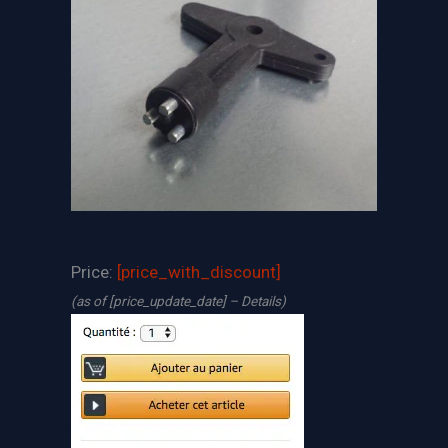
Price:
[price_with_discount]
(as of [price_update_date] –
Details
)