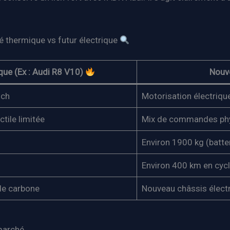
 thermique vs futur électrique
ue (Ex : Audi R8 V10)
Nouve
 ch
Motorisation électriqu
tile limitée
Mix de commandes phys
Environ 1900 kg (batter
Environ 400 km en cycl
 de carbone
Nouveau châssis électr
 marché