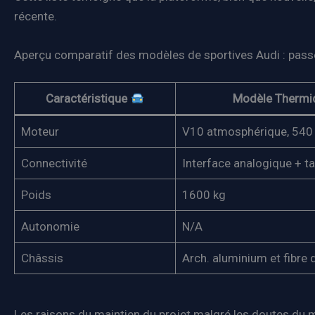
récente.
Aperçu comparatif des modèles de sportives Audi : passé
Caractéristique
Modèle Thermiq
Moteur
V10 atmosphérique, 540
Connectivité
Interface analogique + tac
Poids
1600 kg
Autonomie
N/A
Châssis
Arch. aluminium et fibre
Les raisons du maintien du projet malgré les doutes du