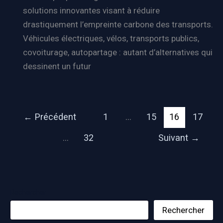
solutions innovantes visant à réduire
drastiquement l’empreinte carbone des transports.
Véhicules électriques, vélos, transports publics,
covoiturage, autopartage : autant d’alternatives qui
dessinent un futur
←
Précédent
1
…
15
16
17
…
32
Suivant
→
Rechercher
Rechercher