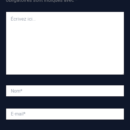
obligatoires sont indiqués avec
*
Écrivez
ici…
Nom*
E-
mail*