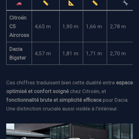
Citroën
C5
4,65 m
1,90 m
1,66 m
2,78 m
Aircross
Dacia
4,57 m
1,81 m
1,71 m
2,70 m
Bigster
Ces chiffres traduisent bien cette dualité entre
espace
optimisé et confort soigné
chez Citroën, et
fonctionnalité brute et simplicité efficace
pour Dacia.
Une distinction cruciale aussi visible à l’intérieur.