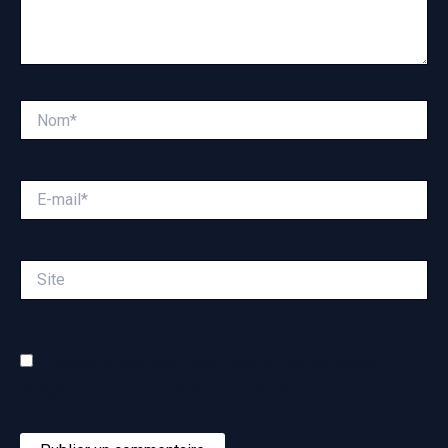
Nom*
E-
mail*
Site
Enregistrer mon nom, mon e-mail et mon site dans le
navigateur pour mon prochain commentaire.