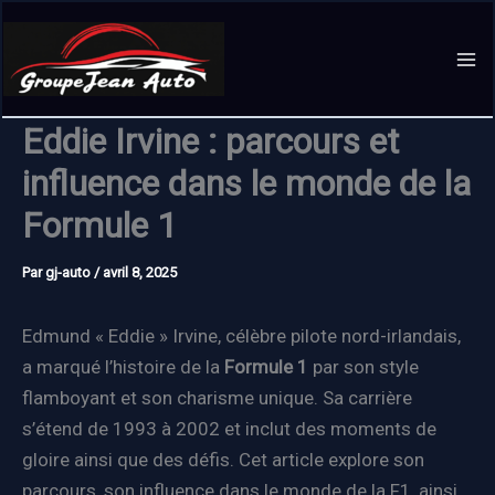
Aller
au
contenu
Eddie Irvine : parcours et
influence dans le monde de la
Formule 1
Par
gj-auto
/
avril 8, 2025
Edmund « Eddie » Irvine, célèbre pilote nord-irlandais,
a marqué l’histoire de la
Formule 1
par son style
flamboyant et son charisme unique. Sa carrière
s’étend de 1993 à 2002 et inclut des moments de
gloire ainsi que des défis. Cet article explore son
parcours, son influence dans le monde de la F1, ainsi