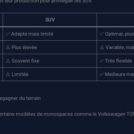
t leur production pour privilégier les SUV.
SUV
✅ Adapté mais limité
✅ Optimal, plu
⚠️ Plus élevée
⚠️ Variable, m
⚠️ Souvent fixe
✅ Très flexible
⚠️ Limitée
✅ Meilleure man
regagner du terrain
V, certains modèles de monospaces comme le Volkswagen TO