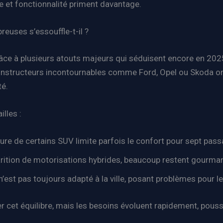
e et fonctionnalité priment davantage.
euses s’essouffle-t-il ?
ce à plusieurs atouts majeurs qui séduisent encore en 2025 :
onstructeurs incontournables comme Ford, Opel ou Skoda on
té.
lles :
eure de certains SUV limite parfois le confort pour sept pas
arition de motorisations hybrides, beaucoup restent gourm
’est pas toujours adapté à la ville, posant problèmes pour le
er cet équilibre, mais les besoins évoluent rapidement, pous