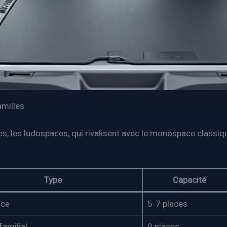
amilles
s, les ludospaces, qui rivalisent avec le monospace classi
Type
Capacité
ace
5-7 places
familial
9 places