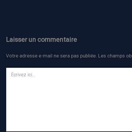
Laisser un commentaire
Votre adresse e-mail ne sera pas publiée.
Les champs obl
Écrivez
ici…