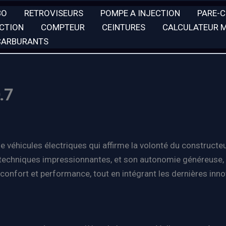
BO
RETROVISEURS
POMPE A INJECTION
PARE-
ECTION
COMPTEUR
CEINTURES
CALCULATEUR 
 CARBURANTS
.7
de véhicules électriques qui affirme la volonté du construct
techniques impressionnantes, et son autonomie généreuse, el
 confort et performance, tout en intégrant les dernières inn