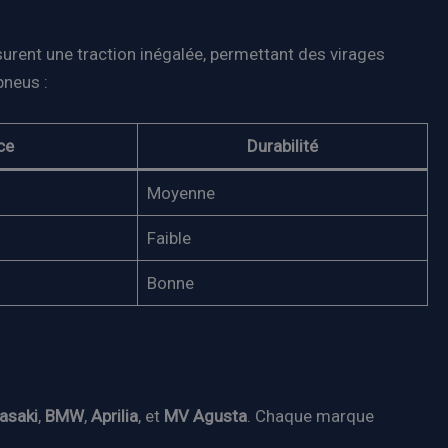
rent une traction inégalée, permettant des virages
pneus :
ce
Durabilité
Moyenne
Faible
Bonne
asaki
,
BMW
,
Aprilia
, et
MV Agusta
. Chaque marque