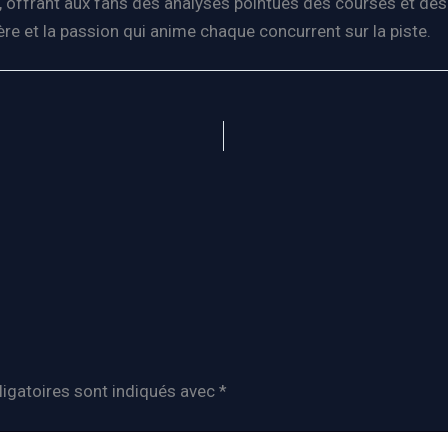
 offrant aux fans des analyses pointues des courses et des 
père et la passion qui anime chaque concurrent sur la piste.
igatoires sont indiqués avec
*