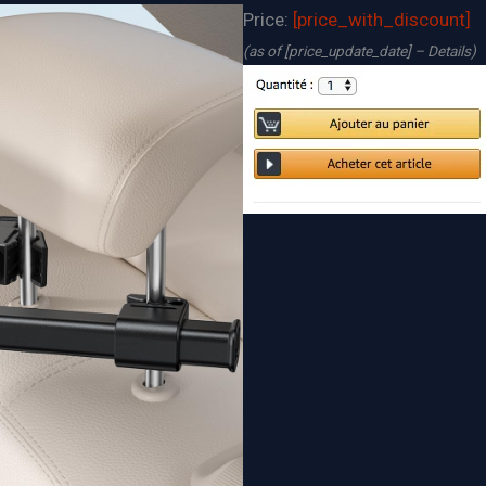
Price:
[price_with_discount]
(as of [price_update_date] –
Details
)