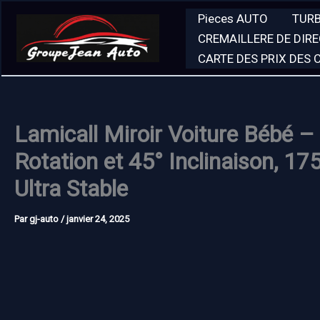
Aller
Pieces AUTO
TUR
au
CREMAILLERE DE DIR
contenu
CARTE DES PRIX DES
Lamicall Miroir Voiture Bébé –
Rotation et 45° Inclinaison, 17
Ultra Stable
Par
gj-auto
/
janvier 24, 2025