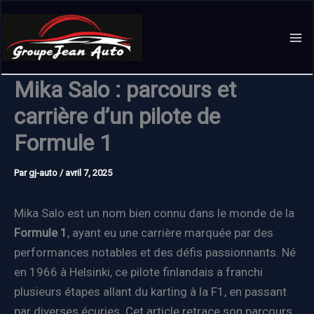
Aller
au
contenu
Mika Salo : parcours et
carrière d’un pilote de
Formule 1
Par
gj-auto
/
avril 7, 2025
Mika Salo est un nom bien connu dans le monde de la
Formule 1
, ayant eu une carrière marquée par des
performances notables et des défis passionnants. Né
en 1966 à Helsinki, ce pilote finlandais a franchi
plusieurs étapes allant du karting à la F1, en passant
par diverses écuries. Cet article retrace son parcours,