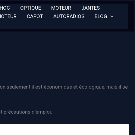
CHOC
OPTIQUE
MOTEUR
JANTES
MOTEUR
CAPOT
AUTORADIOS
BLOG
Non seulement il est économique et écologique, mais il se
et précautions d’emploi.