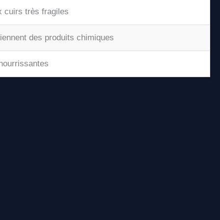
cuirs très fragiles
iennent des produits chimiques
nourrissantes