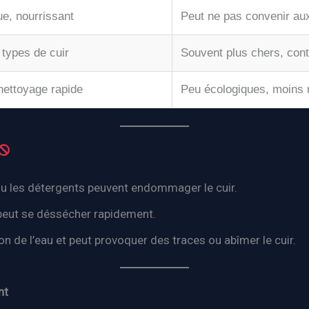
e, nourrissant
Peut ne pas convenir aux 
 types de cuir
Souvent plus chers, cont
nettoyage rapide
Peu écologiques, moins 
 ou les détergents peuvent endommager le cuir.
 peut se déssécher rapidement.
on de l’eau et peut provoquer des traces ou abîmer le cuir.
nt