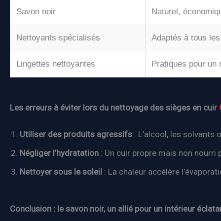
Savon noir
Naturel, économiqu
Nettoyants spécialisés
Adaptés à tous les
Lingettes nettoyantes
Pratiques pour un 
Les erreurs à éviter lors du nettoyage des sièges en cuir
Utiliser des produits agressifs
: L’alcool, les solvants
Négliger l’hydratation
: Un cuir propre mais non nourri
Nettoyer sous le soleil
: La chaleur accélère l’évaporati
Conclusion : le savon noir, un allié pour un intérieur éclata