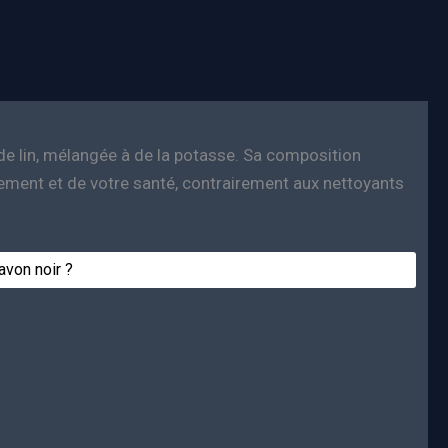
le de lin, mélangée à de la potasse. Sa composition
nement et de votre santé, contrairement aux nettoyants
avon noir ?