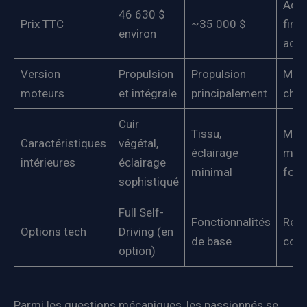
Acce
46 630 $
Prix TTC
~35 000 $
fina
environ
accr
Version
Propulsion
Propulsion
Moin
moteurs
et intégrale
principalement
choi
Cuir
Tissu,
Moin
Caractéristiques
végétal,
éclairage
mai
intérieures
éclairage
minimal
fonc
sophistiqué
Full Self-
Fonctionnalités
Rédu
Options tech
Driving (en
de base
coût
option)
Parmi les questions mécaniques, les passionnés se