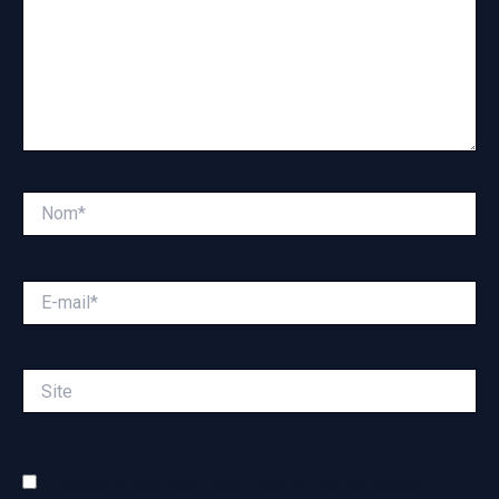
Nom*
E-
mail*
Site
Enregistrer mon nom, mon e-mail et mon site dans le