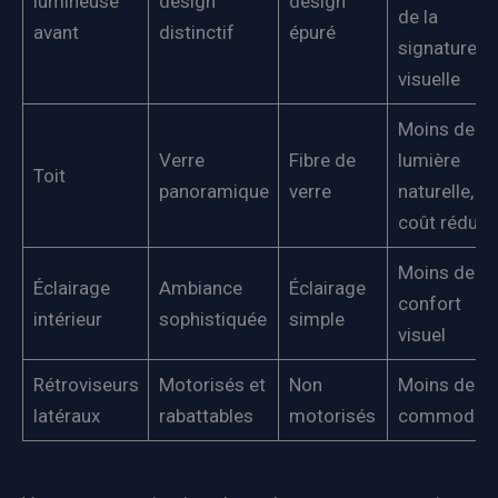
lumineuse
design
design
de la
avant
distinctif
épuré
signature
visuelle
Moins de
Verre
Fibre de
lumière
Toit
panoramique
verre
naturelle,
coût réduit
Moins de
Éclairage
Ambiance
Éclairage
confort
intérieur
sophistiquée
simple
visuel
Rétroviseurs
Motorisés et
Non
Moins de
latéraux
rabattables
motorisés
commodité