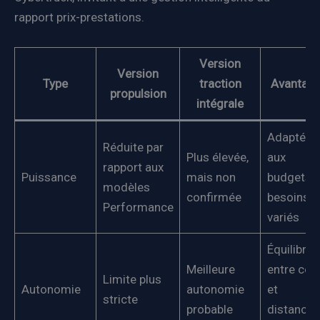
rapport prix-prestations.
Version
Version
Type
traction
Avantag
propulsion
intégrale
Adaptée
Réduite par
Plus élevée,
aux
rapport aux
Puissance
mais non
budgets e
modèles
confirmée
besoins
Performance
variés
Équilibre
Meilleure
entre coû
Limite plus
Autonomie
autonomie
et
stricte
probable
distance