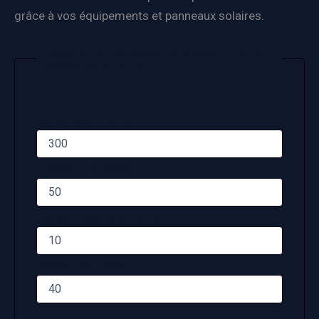
grâce à vos équipements et panneaux solaires.
1. Sélectionnez vos équipements consommant de
l’énergie (en Wh par jour)
Réfrigérateur (Wh/jour)
Éclairage LED (Wh/jour)
Chargeur téléphone (Wh/jour)
Pompe à eau (Wh/jour)