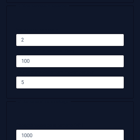
2. Vos panneaux solaires
Nombre de panneaux
Puissance d’un panneau (Wc)
Heures d’ensoleillement moyen par jour
3. Batterie(s) de stockage
Capacité totale de la batterie (Wh)