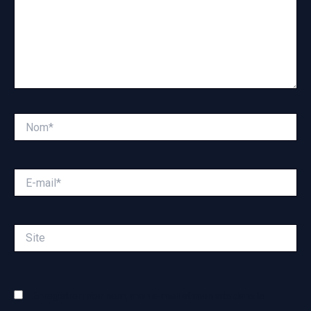
Nom*
E-
mail*
Site
Enregistrer mon nom, mon e-mail et mon site dans le