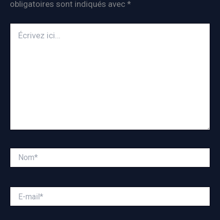
obligatoires sont indiqués avec
*
Écrivez
ici…
Nom*
E-
mail*