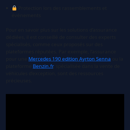
Protection lors des rassemblements et
événements
Pour en savoir plus sur les solutions d’assurance
dédiées, il est conseillé de consulter des experts
spécialisés, comme ceux proposés sur des
plateformes réputées. Par exemple, l’assurance
pour une
Mercedes 190 edition Ayrton Senna
ou la
plateforme
Benzin.fr
, spécialisée dans la vente de
véhicules d’exception, sont des ressources
précieuses.