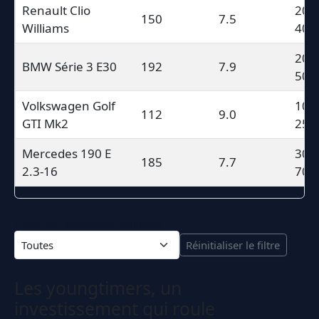
Renault Clio
20,0
150
7.5
Williams
40,
20,0
BMW Série 3 E30
192
7.9
50,
Volkswagen Golf
10,0
112
9.0
GTI Mk2
25,
Mercedes 190 E
30,0
185
7.7
2.3-16
70,
Tableau interactif comparant les caractéristiques des
Filtrer par popularité minimale :
Réinitialiser le filtre
Les youngtimers, un
investissement qui roule