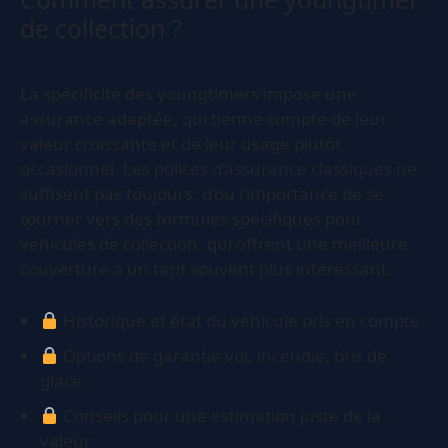
de collection ?
La spécificité des youngtimers impose une
assurance adaptée, qui tienne compte de leur
valeur croissante et de leur usage plutôt
occasionnel. Les polices d’assurance classiques ne
suffisent pas toujours, d’où l’importance de se
tourner vers des formules spécifiques pour
véhicules de collection, qui offrent une meilleure
couverture à un tarif souvent plus intéressant.
Historique et état du véhicule pris en compte
Options de garantie vol, incendie, bris de
glace
Conseils pour une estimation juste de la
valeur