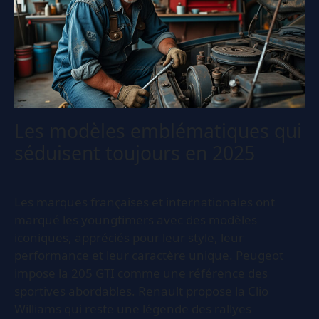
Les modèles emblématiques qui
séduisent toujours en 2025
Les marques françaises et internationales ont
marqué les youngtimers avec des modèles
iconiques, appréciés pour leur style, leur
performance et leur caractère unique. Peugeot
impose la 205 GTI comme une référence des
sportives abordables. Renault propose la Clio
Williams qui reste une légende des rallyes