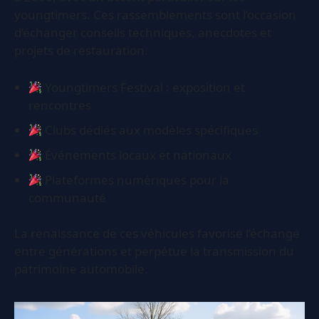
youngtimers. Ces rassemblements sont l’occasion
d’échanger conseils techniques, anecdotes et
projets de restauration.
Youngtimers Festival : exposition et
rencontres
Clubs dédiés aux modèles spécifiques
Événements locaux et nationaux
Plateformes numériques pour la
communauté
La renaissance de ces véhicules favorise l’échange
entre générations et perpétue la transmission du
patrimoine automobile.