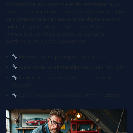
comprendre leur machine et de l’entretenir eux-
mêmes. Les réparations sont ainsi plus accessibles,
ce qui renforce le lien entre le conducteur et son
bolide. Le plaisir de conduire une voiture
mécanique, où chaque geste est palpable,
participe aussi à cet engouement.
Moteurs atmosphériques accessibles
Absence de systèmes électroniques intrusifs
Facilité de réparation et d’entretien « Do It
Yourself »
Longévité accrue avec un entretien adapté