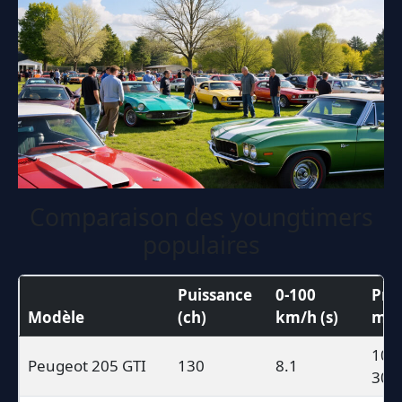
Comparaison des youngtimers
populaires
Puissance
0-100
Prix
Modèle
(ch)
km/h (s)
moy
10,0
Peugeot 205 GTI
130
8.1
30,