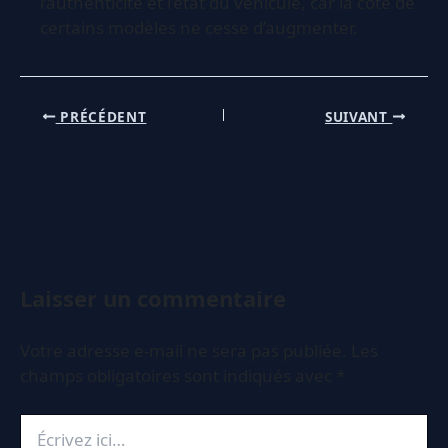
l’authenticité et l’état du véhicule, car la cote de
certains modèles ne cesse d’augmenter.
PRÉCÉDENT
SUIVANT
Laisser un commentaire
Votre adresse e-mail ne sera pas publiée.
Les
champs obligatoires sont indiqués avec
*
Écrivez
ici…