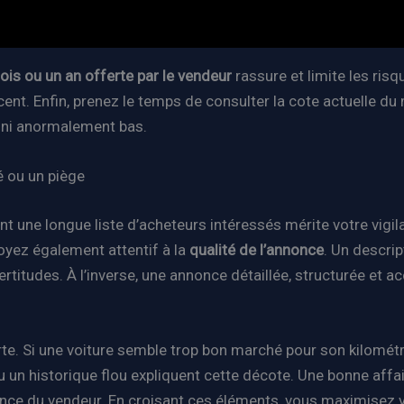
ois ou un an offerte par le vendeur
rassure et limite les risq
récent. Enfin, prenez le temps de consulter la cote actuelle 
é, ni anormalement bas.
é ou un piège
nt une longue liste d’acheteurs intéressés mérite votre vigi
Soyez également attentif à la
qualité de l’annonce
. Un descri
ncertitudes. À l’inverse, une annonce détaillée, structurée e
rte. Si une voiture semble trop bon marché pour son kilomét
n historique flou expliquent cette décote. Une bonne affair
rence du vendeur. En croisant ces éléments, vous maximisez 