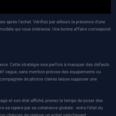
ues après l’achat. Vérifiez par ailleurs la présence d’une
du modèle qui vous intéresse. Une bonne affaire correspond
lance. Cette stratégie vise parfois à masquer des défauts
ptif vague, sans mention précise des équipements ou
t accompagnée de photos claires laisse supposer une
rage et son état affiché, prenez le temps de poser des
e se repère par sa cohérence globale : entre l’état du
vos chances de réaliser un achat satisfaisant.