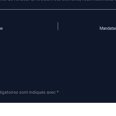
ue
Mandatair
igatoires sont indiqués avec
*