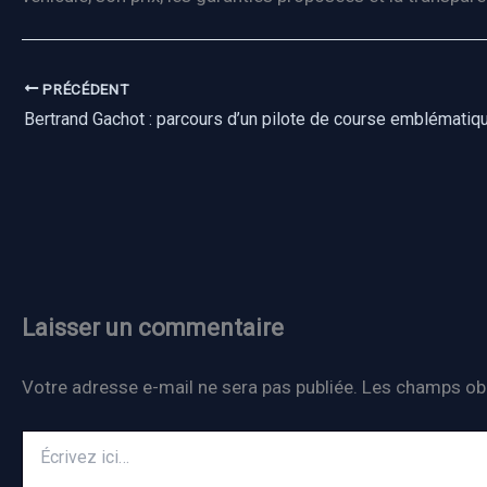
PRÉCÉDENT
Bertrand Gachot : parcours d’un pilote de course emblématiq
Laisser un commentaire
Votre adresse e-mail ne sera pas publiée.
Les champs obl
Écrivez
ici…