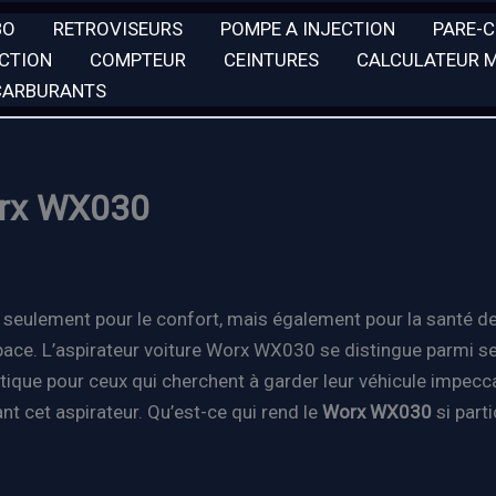
BO
RETROVISEURS
POMPE A INJECTION
PARE-
ECTION
COMPTEUR
CEINTURES
CALCULATEUR 
 CARBURANTS
Worx WX030
 non seulement pour le confort, mais également pour la santé
espace. L’aspirateur voiture Worx WX030 se distingue parmi 
ique pour ceux qui cherchent à garder leur véhicule impeccab
nt cet aspirateur. Qu’est-ce qui rend le
Worx WX030
si part