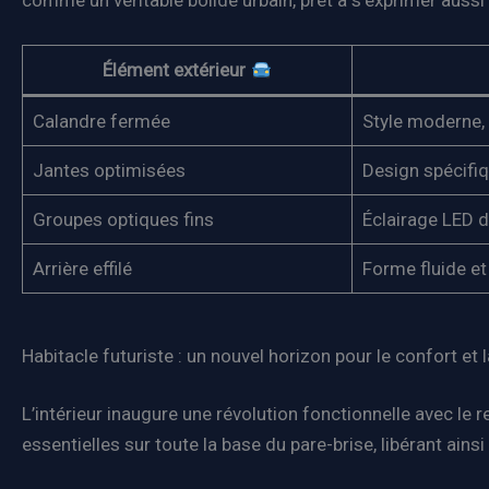
comme un véritable bolide urbain, prêt à s’exprimer aussi 
Élément extérieur
Calandre fermée
Style moderne, 
Jantes optimisées
Design spécifi
Groupes optiques fins
Éclairage LED d
Arrière effilé
Forme fluide et
Habitacle futuriste : un nouvel horizon pour le confort et
L’intérieur inaugure une révolution fonctionnelle avec le
essentielles sur toute la base du pare-brise, libérant ain