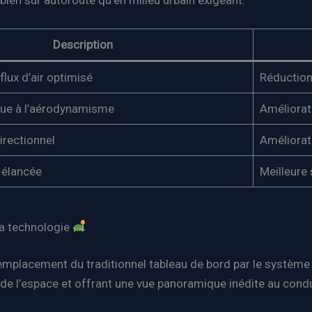
bien sur autoroute qu’en milieu urbain exigeant.
Description
flux d’air optimisé
Réduction
que à l’aérodynamisme
Améliorat
irectionnel
Améliorati
 élancée
Meilleure 
 la technologie
 remplacement du traditionnel tableau de bord par le systèm
si de l’espace et offrant une vue panoramique inédite au cond