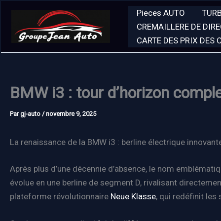
Aller
Pieces AUTO
TUR
au
CREMAILLERE DE DIR
contenu
CARTE DES PRIX DES
BMW i3 : tour d’horizon comple
Par
gj-auto
/
novembre 9, 2025
La renaissance de la BMW i3 : berline électrique innovan
Après plus d’une décennie d’absence, le nom emblémati
évolue en une berline de segment D, rivalisant directemen
plateforme révolutionnaire
Neue Klasse
, qui redéfinit l