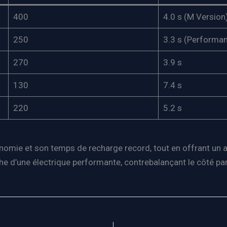
400
4.0 s (M Version
250
3.3 s (Performa
270
3.9 s
130
7.4 s
220
5.2 s
tonomie et son temps de recharge record, tout en offrant u
he d’une électrique performante, contrebalançant le côté p