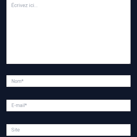
Écrivez
ici…
Nom*
E-
mail*
Site