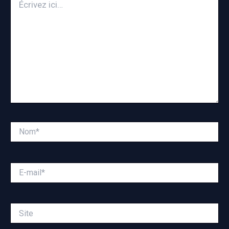
ici…
Nom*
E-
mail*
Site