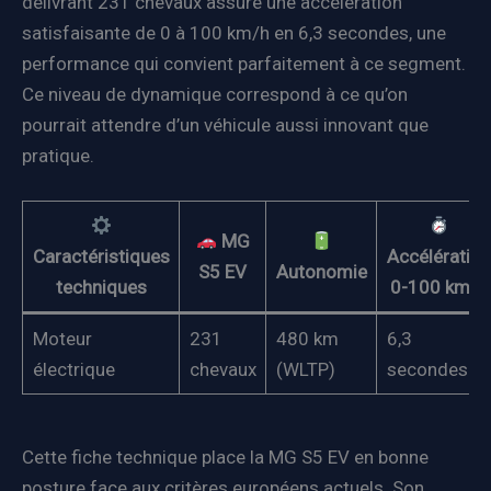
délivrant 231 chevaux assure une accélération
satisfaisante de 0 à 100 km/h en 6,3 secondes, une
performance qui convient parfaitement à ce segment.
Ce niveau de dynamique correspond à ce qu’on
pourrait attendre d’un véhicule aussi innovant que
pratique.
MG
Caractéristiques
Accélération
S5 EV
Autonomie
techniques
0-100 km/h
Moteur
231
480 km
6,3
électrique
chevaux
(WLTP)
secondes
Cette fiche technique place la MG S5 EV en bonne
posture face aux critères européens actuels. Son