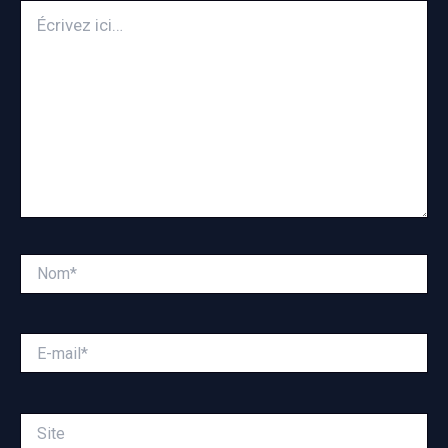
Écrivez
ici…
Nom*
E-
mail*
Site