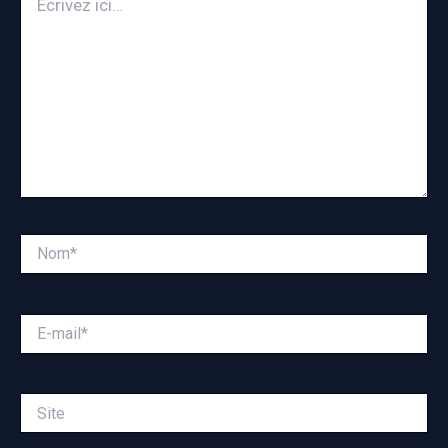
ici…
Nom*
E-
mail*
Site