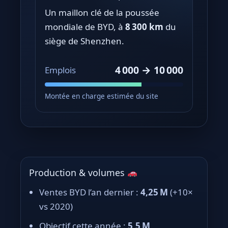
Un maillon clé de la poussée
mondiale de BYD, à
8 300 km
du
siège de Shenzhen.
4 000 → 10 000
Emplois
Montée en charge estimée du site
Production & volumes
Ventes BYD l’an dernier :
4,25 M
(+10×
vs 2020)
Objectif cette année :
5,5 M