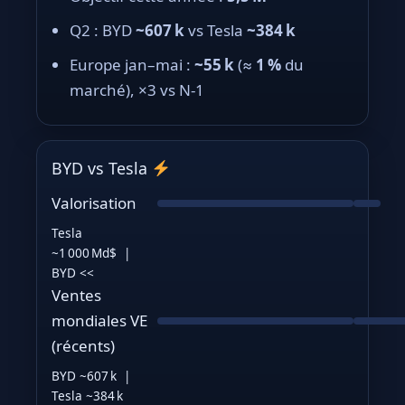
Q2 : BYD
~607 k
vs Tesla
~384 k
Europe jan–mai :
~55 k
(≈
1 %
du
marché), ×3 vs N‑1
BYD vs Tesla
Valorisation
Tesla
~1 000 Md$ |
BYD <<
Ventes
mondiales VE
(récents)
BYD ~607 k |
Tesla ~384 k