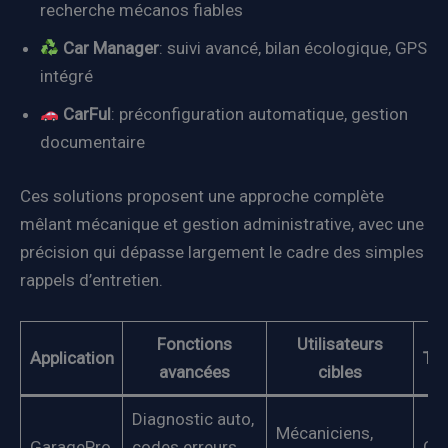
recherche mécanos fiables
Car Manager
: suivi avancé, bilan écologique, GPS
intégré
CarFul
: préconfiguration automatique, gestion
documentaire
Ces solutions proposent une approche complète
mêlant mécanique et gestion administrative, avec une
précision qui dépasse largement le cadre des simples
rappels d’entretien.
Fonctions
Utilisateurs
Application
Tar
avancées
cibles
Diagnostic auto,
Mécaniciens,
GaragePro
codes erreurs
Gra