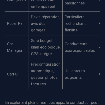
passionnés
en temps réel
Devis réparation,
Particuliers
RepairPal
avis des
recherchant
Gra
garages
fiabilité
Suivi budget,
Car
Conducteurs
bilan écologique,
4,9
Manager
écoresponsables
GPS intégré
Préconfiguration
automatique,
Utilisateurs
CarFul
Gra
gestion photos
exigeants
factures
En exploitant pleinement ces apps, le conducteur peut