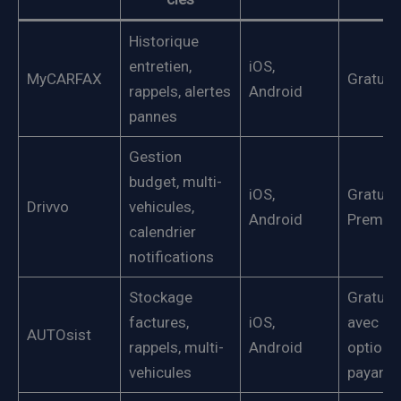
Historique
entretien,
iOS,
MyCARFAX
Gratuit
rappels, alertes
Android
pannes
Gestion
budget, multi-
iOS,
Gratuit 
Drivvo
vehicules,
Android
Premiu
calendrier
notifications
Stockage
Gratuit
factures,
iOS,
avec
AUTOsist
rappels, multi-
Android
options
vehicules
payante