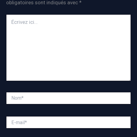
obligatoires sont indiqués avec
*
Écrivez
ici…
Nom*
E-
mail*