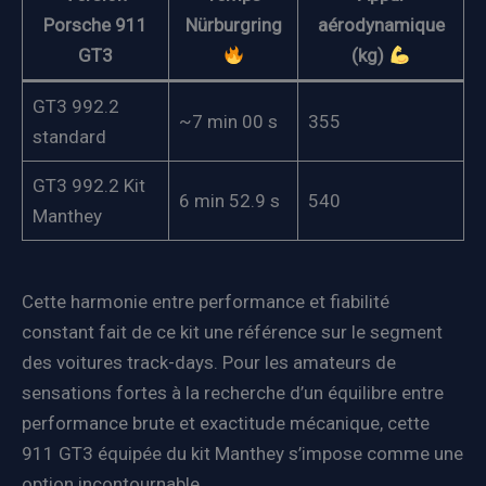
Porsche 911
Nürburgring
aérodynamique
GT3
(kg)
GT3 992.2
~7 min 00 s
355
standard
GT3 992.2 Kit
6 min 52.9 s
540
Manthey
Cette harmonie entre performance et fiabilité
constant fait de ce kit une référence sur le segment
des voitures track-days. Pour les amateurs de
sensations fortes à la recherche d’un équilibre entre
performance brute et exactitude mécanique, cette
911 GT3 équipée du kit Manthey s’impose comme une
option incontournable.