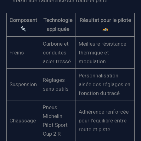
maximiser l’adhérence sur route et piste
Composant
Technologie
Résultat pour le pilote
appliquée
Carbone et
Meilleure résistance
Freins
conduites
thermique et
acier tressé
modulation
Personnalisation
Réglages
Suspension
aisée des réglages en
sans outils
fonction du tracé
Pneus
Adhérence renforcée
Michelin
Chaussage
pour l’équilibre entre
Pilot Sport
route et piste
Cup 2 R