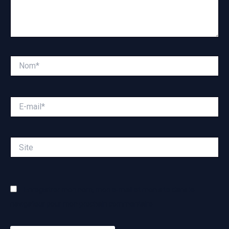
Nom*
E-
mail*
Site
Enregistrer mon nom, mon e-mail et mon site dans le
navigateur pour mon prochain commentaire.