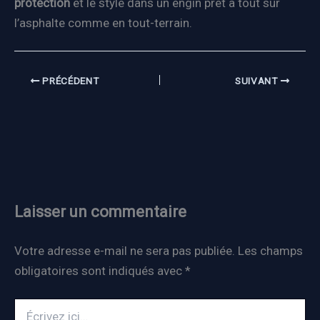
protection
et le style dans un engin prêt à tout sur
l’asphalte comme en tout-terrain.
PRÉCÉDENT
SUIVANT
Laisser un commentaire
Votre adresse e-mail ne sera pas publiée.
Les champs
obligatoires sont indiqués avec
*
Écrivez
ici…