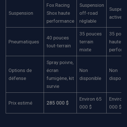
Fox Racing
Suspension
Suspens
Suspension
Shox haute
off-road
active
performance
réglable
35 pouces
35 pouc
40 pouces
Pneumatiques
terrain
haute
tout-terrain
mixte
perform
Spray poivre,
Options de
écran
Non
Non
défense
fumigène, kit
disponible
disponib
survie
Environ 65
Environ 
Prix estimé
285 000 $
000 $
000 $