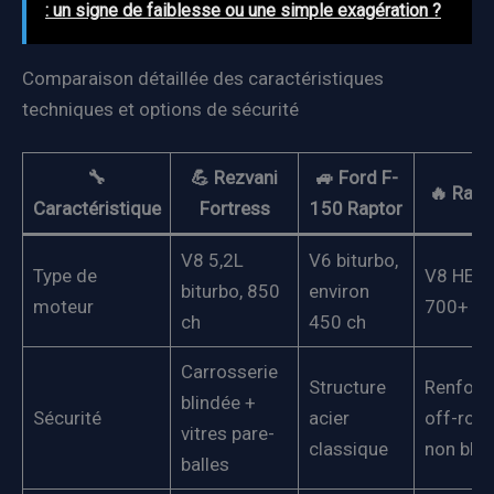
: un signe de faiblesse ou une simple exagération ?
Comparaison détaillée des caractéristiques
techniques et options de sécurité
🔧
💪 Rezvani
🚙 Ford F-
🔥 Ram
Caractéristique
Fortress
150 Raptor
V8 5,2L
V6 biturbo,
Type de
V8 HEMI
biturbo, 850
environ
moteur
700+ ch
ch
450 ch
Carrosserie
Structure
Renfort
blindée +
Sécurité
acier
off-road
vitres pare-
classique
non blin
balles