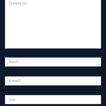
ici…
Nom*
E-
mail*
Site