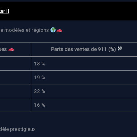
er II
tre modèles et régions
dues
Parts des ventes de 911 (%)
18 %
19 %
22 %
16 %
èle prestigieux