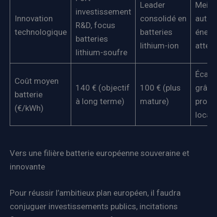
Leader
Meille
investissement
Innovation
consolidé en
auton
R&D, focus
technologique
batteries
énerg
batteries
lithium-ion
atten
lithium-soufre
Écart 
Coût moyen
140 € (objectif
100 € (plus
grâce 
batterie
à long terme)
mature)
produ
(€/kWh)
locale
Vers une filière batterie européenne souveraine et
innovante
Pour réussir l’ambitieux plan européen, il faudra
conjuguer investissements publics, incitations