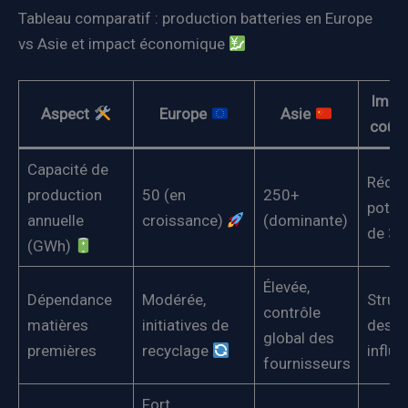
Tableau comparatif : production batteries en Europe
vs Asie et impact économique
Impac
Aspect
Europe
Asie
coût f
Capacité de
Réduc
production
50 (en
250+
potent
annuelle
croissance)
(dominante)
de 30
(GWh)
Élevée,
Dépendance
Modérée,
Struc
contrôle
matières
initiatives de
des c
global des
premières
recyclage
influ
fournisseurs
Fort