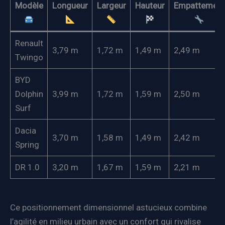
Modèle
Longueur
Largeur
Hauteur
Empattement
Renault
3,79 m
1,72 m
1,49 m
2,49 m
Twingo
BYD
Dolphin
3,99 m
1,72 m
1,59 m
2,50 m
Surf
Dacia
3,70 m
1,58 m
1,49 m
2,42 m
Spring
DR 1.0
3,20 m
1,67 m
1,59 m
2,21 m
Ce positionnement dimensionnel astucieux combine
l’agilité en milieu urbain avec un confort qui rivalise