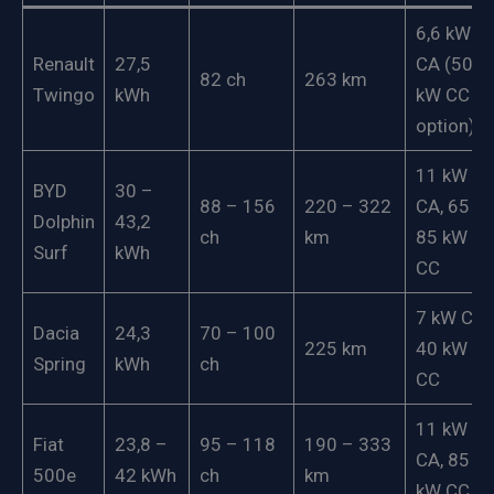
6,6 kW
Renault
27,5
CA (50
82 ch
263 km
Twingo
kWh
kW CC
option)
11 kW
BYD
30 –
88 – 156
220 – 322
CA, 65 –
Dolphin
43,2
ch
km
85 kW
Surf
kWh
CC
7 kW CA,
Dacia
24,3
70 – 100
225 km
40 kW
Spring
kWh
ch
CC
11 kW
Fiat
23,8 –
95 – 118
190 – 333
CA, 85
500e
42 kWh
ch
km
kW CC